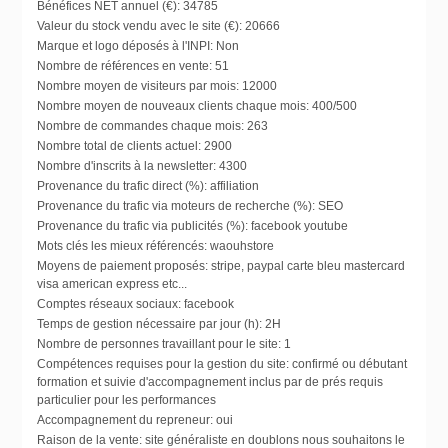
Bénéfices NET annuel (€):
34785
Valeur du stock vendu avec le site (€):
20666
Marque et logo déposés à l'INPI:
Non
Nombre de références en vente:
51
Nombre moyen de visiteurs par mois:
12000
Nombre moyen de nouveaux clients chaque mois:
400/500
Nombre de commandes chaque mois:
263
Nombre total de clients actuel:
2900
Nombre d'inscrits à la newsletter:
4300
Provenance du trafic direct (%):
affiliation
Provenance du trafic via moteurs de recherche (%):
SEO
Provenance du trafic via publicités (%):
facebook youtube
Mots clés les mieux référencés:
waouhstore
Moyens de paiement proposés:
stripe, paypal carte bleu mastercard
visa american express etc...
Comptes réseaux sociaux:
facebook
Temps de gestion nécessaire par jour (h):
2H
Nombre de personnes travaillant pour le site:
1
Compétences requises pour la gestion du site:
confirmé ou débutant
formation et suivie d'accompagnement inclus par de prés requis
particulier pour les performances
Accompagnement du repreneur:
oui
Raison de la vente:
site généraliste en doublons nous souhaitons le