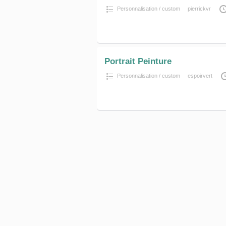
Personnalisation / custom
pierrickvr
Portrait Peinture
Personnalisation / custom
espoirvert