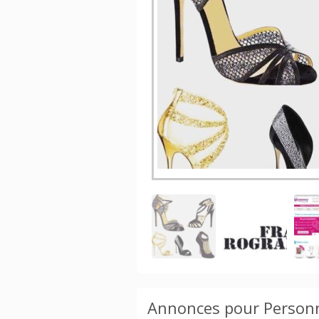
article de danse vendu sur mesure, entiè
sur le site internet. choix du talon de 3cm
150 differents, de
[…]
DÉCOUVRIR »
Annonces pour Personna