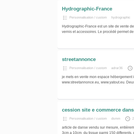
Hydrographic-France
Personnalisation / custom
hydrographic
Hydrographic-France est un site de vente de 
vernis et accessoires. Le procédé permet de
streetannonce
Personnalisation / custom
adrar36
je mets en vente mon espace hébergement il
www.streetannonce.eu, www.yatout.eu. Deux s
cession site e commerce dans
Personnalisation / custom
dsmm
2
article de danse vendu sur mesure, entièreme
3cm a 10cm, du tissue parmi 150 differents,