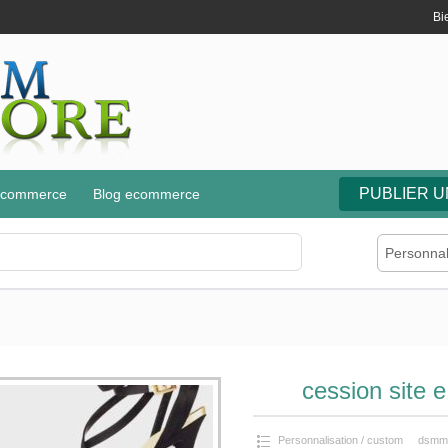
Bi
PUBLIER 
e-commerce
Blog ecommerce
Personnal
erce danse
 2018