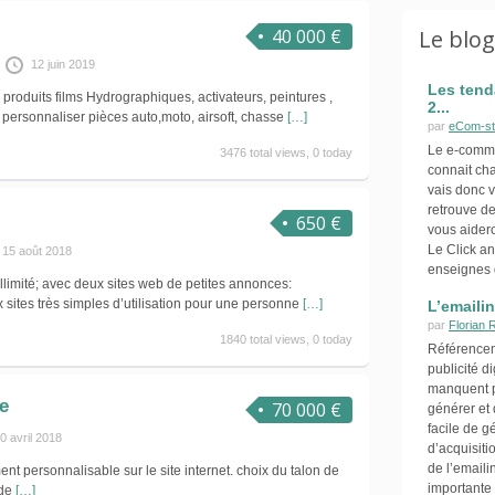
40 000 €
Le blo
12 juin 2019
Les tend
produits films Hydrographiques, activateurs, peintures ,
2...
 personnaliser pièces auto,moto, airsoft, chasse
[…]
par
eCom-st
Le e-commer
3476 total views, 0 today
connait ch
vais donc v
retrouve de
650 €
vous aider
Le Click an
15 août 2018
enseignes 
limité; avec deux sites web de petites annonces:
ites très simples d’utilisation pour une personne
[…]
L’emaili
par
Florian 
1840 total views, 0 today
Référence
publicité d
manquent p
e
70 000 €
générer et 
facile de g
0 avril 2018
d’acquisiti
de l’emaili
nt personnalisable sur le site internet. choix du talon de
importante 
 de
[…]