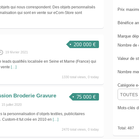
objets qui nous correspondent. Des objets personnalisés
Prix maxi
onnalisation qui sont en vente sur eCom-Store sont
Bénéfice a
Marque dép
200 000 €
Nombre de 
19 février 2021
Valeur de s
 leads qualifiés localisée en Seine et Marne (France) qui
a vente
[…]
Nombre mens
1330 total views, 0 today
Catégorie 
TOUTES
ssion Broderie Gravure
75 000 €
15 juillet 2020
Mots-clés 
a personnalisation d’objets textiles, publicitaires
. Custom-it fut crée en 2010 en
[…]
Total: 487
2470 total views, 0 today