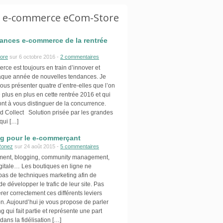
g e-commerce eCom-Store
ances e-commerce de la rentrée
ore
sur 6 octobre 2016 -
2 commentaires
ce est toujours en train d’innover et
aque année de nouvelles tendances. Je
ous présenter quatre d’entre-elles que l’on
 plus en plus en cette rentrée 2016 et qui
ont à vous distinguer de la concurrence.
d Collect Solution prisée par les grandes
qui […]
ng pour le e-commerçant
Ronez
sur 24 août 2015 -
5 commentaires
ment, blogging, community management,
igitale… Les boutiques en ligne ne
as de techniques marketing afin de
de développer le trafic de leur site. Pas
érer correctement ces différents leviers
on. Aujourd’hui je vous propose de parler
ng qui fait partie et représente une part
dans la fidélisation […]