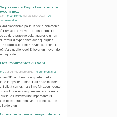
Se passer de Paypal sur son site
e-comme...
par
Florian Ronez
sur 31 juillet 2014 -
20
commentaires
Un vrai blasphème pour un site e-commerce,
imé Paypal des moyens de paiement! Et le
que ça dure puisque cela fait près d’un an
e! Retour d’expérience avec quelques
s. Pourquoi supprimer Paypal sur mon site
? Mais quelle idée! Enlever un moyen de
u risque de […]
les imprimantes 3D vont
.
ore
sur 26 novembre 2013 -
5 commentaires
antes 3D font beaucoup parler d’elle
lque temps, leur impact sur notre monde
ifficile à cerner, mais il ne fait aucun doute
nt révolutionner des pans entiers de notre
n quelques instants une imprimante 3D
 un objet totalement virtuel conçu sur un
à l’aide d’un […]
Connaitre le panier moyen de son