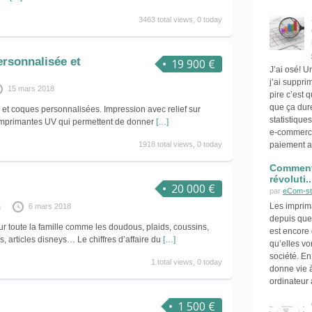
3463 total views, 0 today
sonnalisée et
19 900 €
J’ai osé! 
j’ai suppr
15 mars 2018
pire c’est 
que ça dur
et coques personnalisées. Impression avec relief sur
statistique
 imprimantes UV qui permettent de donner
[…]
e-commerce
1918 total views, 0 today
paiement a
Comment 
révoluti..
20 000 €
par
eCom-st
Les imprim
a
6 mars 2018
depuis que
r toute la famille comme les doudous, plaids, coussins,
est encore d
, articles disneys… Le chiffres d’affaire du
[…]
qu’elles vo
société. E
1 total views, 0 today
donne vie à
ordinateur 
1 500 €