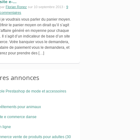
site e-...
par
Florian Ronez
sur 10 septembre 2013 -
9
commentaires
 je voudrais vous parler du panier moyen.
 définir le panier moyen on dirait qu’il s’agit
 d’affaire généré en moyenne pour chaque
l s’agit d’un indicateur de base d’un site
rce. Votre banquier vous le demandera,
tataire de paiement vous le demandera, et
iserez pour prendre des […]
ures annonces
able Prestashop de mode et accessoires
vêtements pour animaux
ite e commerce danse
n ligne
mmerce vente de produits pour adultes (30