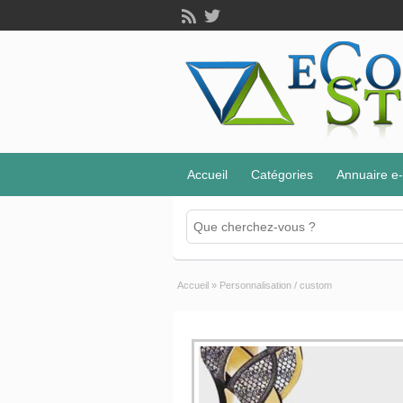
Accueil
Catégories
Annuaire 
Accueil
»
Personnalisation / custom
cession site e comm
Personnalisation / custom
dsmm
20 avril