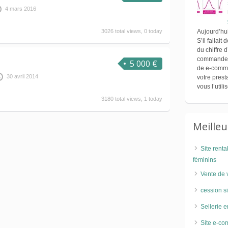
4 mars 2016
3026 total views, 0 today
Aujourd’hui
S’il fallait
du chiffre
commande. I
5 000 €
de e-comme
30 avril 2014
votre pres
vous l’util
3180 total views, 1 today
Meille
Site rent
féminins
Vente de 
cession s
Sellerie e
Site e-co