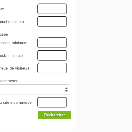
mum
nnuel minimum
osée
clients minimum
tock minimale
uel de visiteurs
e-commerce
du site e-commerce