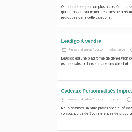
On cherche de plus en plus à posséder des 
qui fleurissent sur le net. Les sites de pers
regroupés dans cette catégorie.
Leadigo à vendre
Personnalisation / custom
johansteve
Leadigo est une plateforme de génération de
est spécialisée dans le marketing direct et l
Cadeaux Personnalisés Impre
Personnalisation / custom
customit
Nous sommes un pure player spécialisé dans l
comptant plus de 350 références de produits