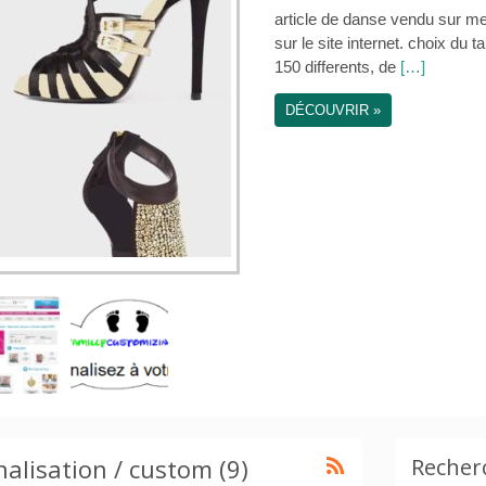
rement personnalisable
 a 10cm, du tissue parmi
70 000 €
lisation / custom (9)
Recher