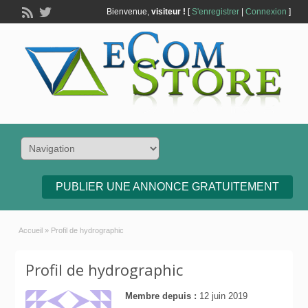
Bienvenue,
visiteur !
[
S'enregistrer
|
Connexion
]
PUBLIER UNE ANNONCE GRATUITEMENT
Accueil
»
Profil de hydrographic
Profil de hydrographic
Membre depuis :
12 juin 2019