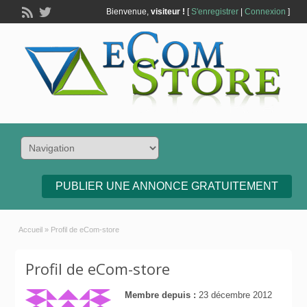
Bienvenue,
visiteur !
[
S'enregistrer
|
Connexion
]
PUBLIER UNE ANNONCE GRATUITEMENT
Accueil
»
Profil de eCom-store
Profil de eCom-store
Membre depuis :
23 décembre 2012