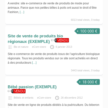
A vendre: site e-commerce de vente de produits de mode pour
animaux. Parce que nos petites bêtes à poils ont aussi le droit d’être
Fashion,
[…]
6013 total views, 0 today
100 000 €
Site de vente de produits bio
régionaux (EXEMPLE)
Bio et nature
eCom-store
6 janvier 2013
Site e-commerce de vente de produits issus de l’agriculture biologique
régionale. Tous les produits vendus sur ce site sont achetés en direct
à des producteurs
[…]
3443 total views, 0 today
18 000 €
Bébé passion (EXEMPLE)
Bébés et enfants
eCom-store
26 décembre 2012
Site de vente en ligne de produits dédiés à la puériculture. Du biberon