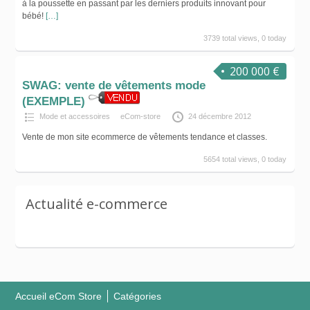
à la poussette en passant par les derniers produits innovant pour
bébé!
[…]
3739 total views, 0 today
200 000 €
SWAG: vente de vêtements mode
(EXEMPLE)
Mode et accessoires
eCom-store
24 décembre 2012
Vente de mon site ecommerce de vêtements tendance et classes.
5654 total views, 0 today
Actualité e-commerce
Accueil eCom Store
Catégories