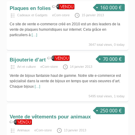
160 000 €
Plaques en folies
Cadeaux et Gadgets
eCom-store
15 janvier 2013
Ce site de vente e-commerce créé en 2010 est un des leaders de la
vente de plaques humoristiques sur internet. Cela grâce en
particuliers à
[…]
3647 total views, 0 today
70 000 €
Bijouterie d’art
Art et culture
eCom-store
14 janvier 2013
Vente de bijoux fantaisie haut de gamme. Notre site e-commerce est
spécialisé dans la vente de bijoux en temps que vrais oeuvres d’art.
Chaque bijoux
[…]
5495 total views, 1 today
250 000 €
Vente de vêtements pour animaux
Animaux
eCom-store
13 janvier 2013