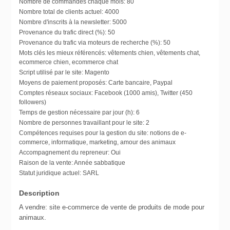
Nombre de commandes chaque mois:
80
Nombre total de clients actuel:
4000
Nombre d'inscrits à la newsletter:
5000
Provenance du trafic direct (%):
50
Provenance du trafic via moteurs de recherche (%):
50
Mots clés les mieux référencés:
vêtements chien, vêtements chat,
ecommerce chien, ecommerce chat
Script utilisé par le site:
Magento
Moyens de paiement proposés:
Carte bancaire, Paypal
Comptes réseaux sociaux:
Facebook (1000 amis), Twitter (450
followers)
Temps de gestion nécessaire par jour (h):
6
Nombre de personnes travaillant pour le site:
2
Compétences requises pour la gestion du site:
notions de e-
commerce, informatique, marketing, amour des animaux
Accompagnement du repreneur:
Oui
Raison de la vente:
Année sabbatique
Statut juridique actuel:
SARL
Description
A vendre: site e-commerce de vente de produits de mode pour
animaux.