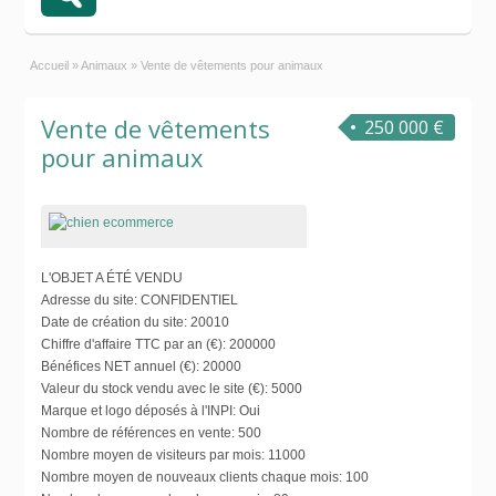
Accueil
»
Animaux
»
Vente de vêtements pour animaux
Vente de vêtements
250 000 €
pour animaux
L'OBJET A ÉTÉ VENDU
Adresse du site:
CONFIDENTIEL
Date de création du site:
20010
Chiffre d'affaire TTC par an (€):
200000
Bénéfices NET annuel (€):
20000
Valeur du stock vendu avec le site (€):
5000
Marque et logo déposés à l'INPI:
Oui
Nombre de références en vente:
500
Nombre moyen de visiteurs par mois:
11000
Nombre moyen de nouveaux clients chaque mois:
100