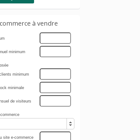
e-commerce à vendre
mum
nnuel minimum
osée
clients minimum
tock minimale
uel de visiteurs
e-commerce
du site e-commerce