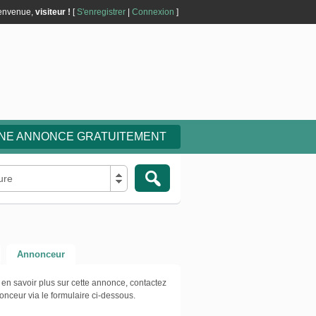
envenue,
visiteur !
[
S'enregistrer
|
Connexion
]
UNE ANNONCE GRATUITEMENT
ture
Annonceur
 en savoir plus sur cette annonce, contactez
onceur via le formulaire ci-dessous.