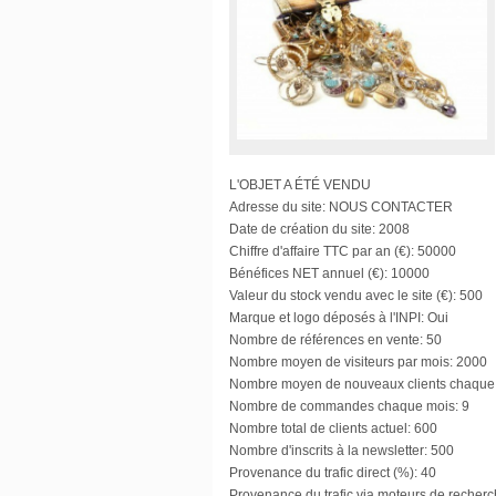
L'OBJET A ÉTÉ VENDU
Adresse du site:
NOUS CONTACTER
Date de création du site:
2008
Chiffre d'affaire TTC par an (€):
50000
Bénéfices NET annuel (€):
10000
Valeur du stock vendu avec le site (€):
500
Marque et logo déposés à l'INPI:
Oui
Nombre de références en vente:
50
Nombre moyen de visiteurs par mois:
2000
Nombre moyen de nouveaux clients chaque
Nombre de commandes chaque mois:
9
Nombre total de clients actuel:
600
Nombre d'inscrits à la newsletter:
500
Provenance du trafic direct (%):
40
Provenance du trafic via moteurs de recherc