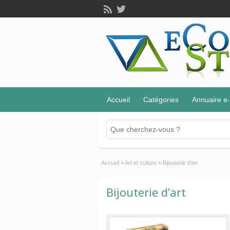
Accueil
Catégories
Annuaire 
Accueil
»
Art et culture
»
Bijouterie d’art
Bijouterie d’art