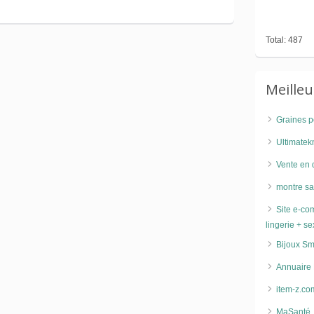
Total: 487
Meille
Graines p
Ultimatek
Vente en 
montre sa
Site e-co
lingerie + s
Bijoux Sm
Annuaire 
item-z.co
MaSanté