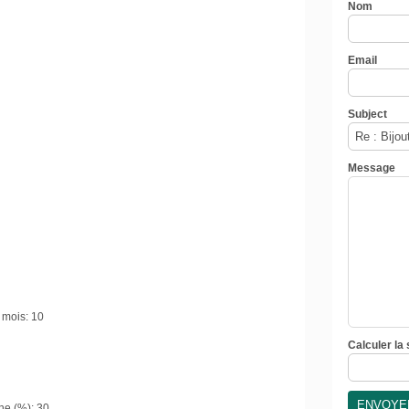
Nom
Email
Subject
Message
 mois:
10
Calculer la
he (%):
30