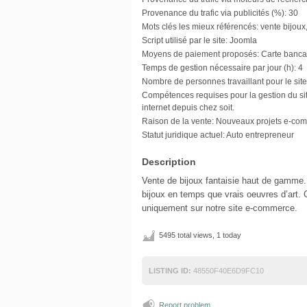
Provenance du trafic via publicités (%):
30
Mots clés les mieux référencés:
vente bijoux
Script utilisé par le site:
Joomla
Moyens de paiement proposés:
Carte bancai
Temps de gestion nécessaire par jour (h):
4
Nombre de personnes travaillant pour le site
Compétences requises pour la gestion du sit
internet depuis chez soit.
Raison de la vente:
Nouveaux projets e-co
Statut juridique actuel:
Auto entrepreneur
Description
Vente de bijoux fantaisie haut de gamme.
bijoux en temps que vrais oeuvres d’art. 
uniquement sur notre site e-commerce.
5495 total views, 1 today
LISTING ID:
48550F40E6D9FC10
Report problem