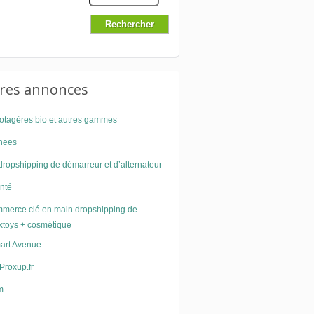
ures annonces
otagères bio et autres gammes
nees
dropshipping de démarreur et d’alternateur
nté
mmerce clé en main dropshipping de
extoys + cosmétique
art Avenue
Proxup.fr
m