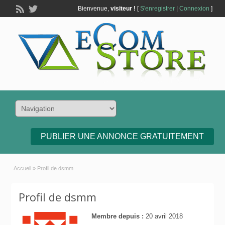
Bienvenue,
visiteur !
[
S'enregistrer
|
Connexion
]
PUBLIER UNE ANNONCE GRATUITEMENT
Accueil
»
Profil de dsmm
Profil de dsmm
Membre depuis :
20 avril 2018