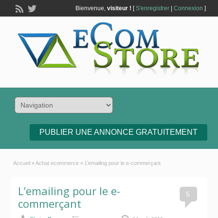
Bienvenue,
visiteur !
[
S'enregistrer
|
Connexion
]
PUBLIER UNE ANNONCE GRATUITEMENT
Accueil
»
Achat ecommerce
»
L’emailing pour le e-commerçant
L’emailing pour le e-
5
commerçant