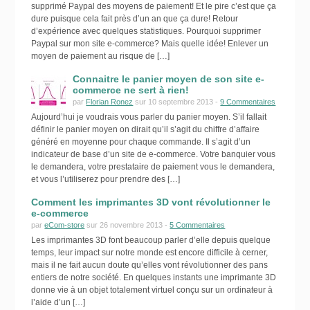
supprimé Paypal des moyens de paiement! Et le pire c’est que ça
dure puisque cela fait près d’un an que ça dure! Retour
d’expérience avec quelques statistiques. Pourquoi supprimer
Paypal sur mon site e-commerce? Mais quelle idée! Enlever un
moyen de paiement au risque de […]
Connaitre le panier moyen de son site e-
commerce ne sert à rien!
par
Florian Ronez
sur 10 septembre 2013 -
9 Commentaires
Aujourd’hui je voudrais vous parler du panier moyen. S’il fallait
définir le panier moyen on dirait qu’il s’agit du chiffre d’affaire
généré en moyenne pour chaque commande. Il s’agit d’un
indicateur de base d’un site de e-commerce. Votre banquier vous
le demandera, votre prestataire de paiement vous le demandera,
et vous l’utiliserez pour prendre des […]
Comment les imprimantes 3D vont révolutionner le
e-commerce
par
eCom-store
sur 26 novembre 2013 -
5 Commentaires
Les imprimantes 3D font beaucoup parler d’elle depuis quelque
temps, leur impact sur notre monde est encore difficile à cerner,
mais il ne fait aucun doute qu’elles vont révolutionner des pans
entiers de notre société. En quelques instants une imprimante 3D
donne vie à un objet totalement virtuel conçu sur un ordinateur à
l’aide d’un […]