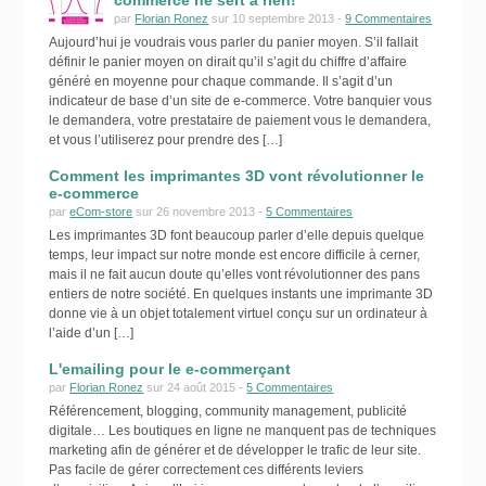
commerce ne sert à rien!
par
Florian Ronez
sur 10 septembre 2013 -
9 Commentaires
Aujourd’hui je voudrais vous parler du panier moyen. S’il fallait
définir le panier moyen on dirait qu’il s’agit du chiffre d’affaire
généré en moyenne pour chaque commande. Il s’agit d’un
indicateur de base d’un site de e-commerce. Votre banquier vous
le demandera, votre prestataire de paiement vous le demandera,
et vous l’utiliserez pour prendre des […]
Comment les imprimantes 3D vont révolutionner le
e-commerce
par
eCom-store
sur 26 novembre 2013 -
5 Commentaires
Les imprimantes 3D font beaucoup parler d’elle depuis quelque
temps, leur impact sur notre monde est encore difficile à cerner,
mais il ne fait aucun doute qu’elles vont révolutionner des pans
entiers de notre société. En quelques instants une imprimante 3D
donne vie à un objet totalement virtuel conçu sur un ordinateur à
l’aide d’un […]
L'emailing pour le e-commerçant
par
Florian Ronez
sur 24 août 2015 -
5 Commentaires
Référencement, blogging, community management, publicité
digitale… Les boutiques en ligne ne manquent pas de techniques
marketing afin de générer et de développer le trafic de leur site.
Pas facile de gérer correctement ces différents leviers