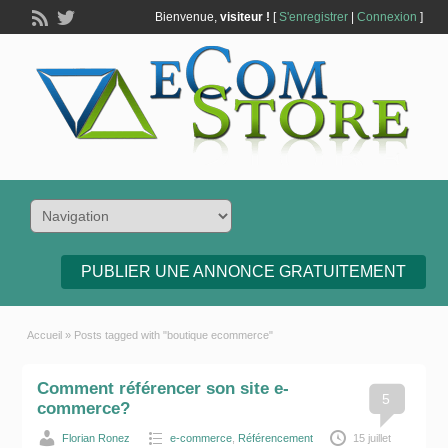
Bienvenue,
visiteur !
[
S'enregistrer
|
Connexion
]
PUBLIER UNE ANNONCE GRATUITEMENT
Accueil
»
Posts tagged with "boutique ecommerce"
Comment référencer son site e-
5
commerce?
Florian Ronez
e-commerce
,
Référencement
15 juillet