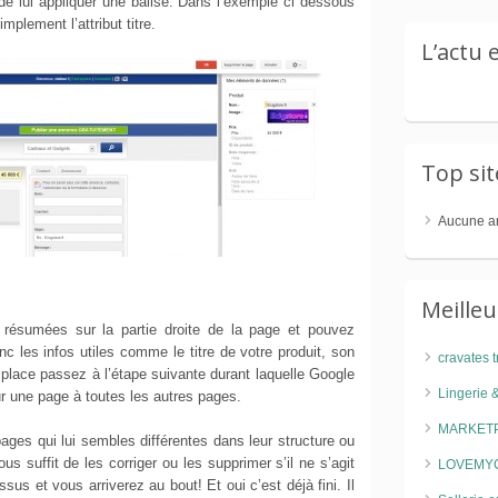
 de lui appliquer une balise. Dans l’exemple ci dessous
implement l’attribut titre.
L’actu
Top si
Aucune a
Meille
 résumées sur la partie droite de la page et pouvez
nc les infos utiles comme le titre de votre produit, son
cravates t
 place passez à l’étape suivante durant laquelle Google
Lingerie 
r une page à toutes les autres pages.
MARKET
pages qui lui sembles différentes dans leur structure ou
us suffit de les corriger ou les supprimer s’il ne s’agit
LOVEMYC
us et vous arriverez au bout! Et oui c’est déjà fini. Il