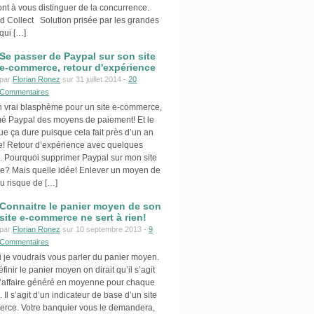
ont à vous distinguer de la concurrence.
d Collect Solution prisée par les grandes
qui […]
Se passer de Paypal sur son site
e-commerce, retour d'expérience
par
Florian Ronez
sur 31 juillet 2014 -
20
Commentaires
Un vrai blasphème pour un site e-commerce,
imé Paypal des moyens de paiement! Et le
que ça dure puisque cela fait près d’un an
e! Retour d’expérience avec quelques
s. Pourquoi supprimer Paypal sur mon site
? Mais quelle idée! Enlever un moyen de
u risque de […]
Connaitre le panier moyen de son
site e-commerce ne sert à rien!
par
Florian Ronez
sur 10 septembre 2013 -
9
Commentaires
 je voudrais vous parler du panier moyen.
 définir le panier moyen on dirait qu’il s’agit
 d’affaire généré en moyenne pour chaque
l s’agit d’un indicateur de base d’un site
rce. Votre banquier vous le demandera,