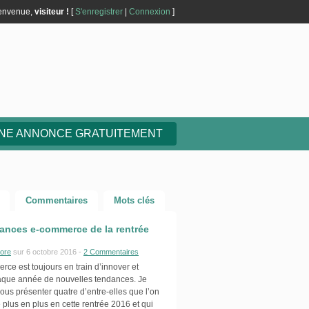
envenue,
visiteur !
[
S'enregistrer
|
Connexion
]
UNE ANNONCE GRATUITEMENT
Commentaires
Mots clés
ances e-commerce de la rentrée
ore
sur 6 octobre 2016 -
2 Commentaires
ce est toujours en train d’innover et
aque année de nouvelles tendances. Je
ous présenter quatre d’entre-elles que l’on
 plus en plus en cette rentrée 2016 et qui