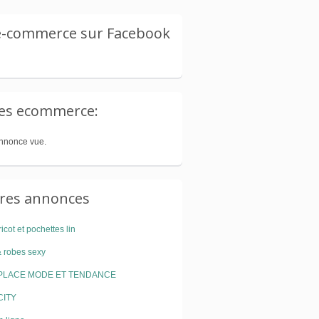
 e-commerce sur Facebook
tes ecommerce:
nnonce vue.
ures annonces
ricot et pochettes lin
& robes sexy
PLACE MODE ET TENDANCE
ITY