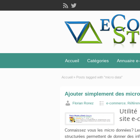
Accueil
Catégories
Annuaire 
Accueil
»
Posts tagged with "micro data"
Ajouter simplement des micro
Florian Ronez
e-commerce
,
Référe
Utilit
site e
Connaissez vous les micro données? Les
structurées permettent de donner des inf