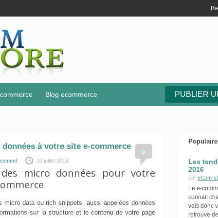
Bi
PUBLIER 
e-commerce
Blog ecommerce
Populaire
 données à votre site e-commerce
6
ncement
10 juillet 2013
Les tend
2016
é des micro données pour votre
par
eCom-st
-commerce
Le e-commer
connait ch
 micro data ou rich snippets, aussi appelées données
vais donc v
ormations sur la structure et le contenu de votre page
retrouve de