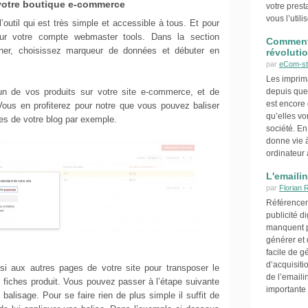
r votre boutique e-commerce
votre pres
vous l’util
e l’outil qui est très simple et accessible à tous. Et pour
ur votre compte webmaster tools. Dans la section
Comment 
her, choisissez marqueur de données et débuter en
révoluti
par
eCom-st
Les imprim
d’un de vos produits sur votre site e-commerce, et de
depuis que
est encore d
. Vous en profiterez pour notre que vous pouvez baliser
qu’elles vo
es de votre blog par exemple.
société. E
donne vie à
ordinateur 
L'emaili
par
Florian 
Référence
publicité d
manquent p
générer et 
facile de g
d’acquisiti
si aux autres pages de votre site pour transposer le
de l’emaili
fiches produit. Vous pouvez passer à l’étape suivante
importante 
 balisage. Pour se faire rien de plus simple il suffit de