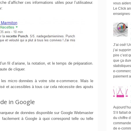
 d’afficher ces informations utiles pour l’utilisateur.
vous aider
r:
Le Click an
enseignes 
J’ai osé! 
j’ai suppr
pire c’est 
que ça dur
un fil d’ariane, la notation, et le temps de préparation.
statistique
aute de cliquer.
e-commerce
paiement a
r les micro données à votre site e-commerce. Mais le
isé et accessibles à tous car cela nécessite des ajouts
ade in Google
Aujourd’hui
l marqueur de données disponible sur Google Webmaster
S’il fallait
du chiffre
s facilement à Google à quoi correspond telle ou telle
commande. I
de e-comme