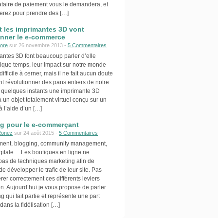
tataire de paiement vous le demandera, et
iserez pour prendre des […]
les imprimantes 3D vont
onner le e-commerce
ore
sur 26 novembre 2013 -
5 Commentaires
antes 3D font beaucoup parler d’elle
lque temps, leur impact sur notre monde
ifficile à cerner, mais il ne fait aucun doute
nt révolutionner des pans entiers de notre
n quelques instants une imprimante 3D
 un objet totalement virtuel conçu sur un
à l’aide d’un […]
ng pour le e-commerçant
Ronez
sur 24 août 2015 -
5 Commentaires
ment, blogging, community management,
igitale… Les boutiques en ligne ne
as de techniques marketing afin de
de développer le trafic de leur site. Pas
érer correctement ces différents leviers
on. Aujourd’hui je vous propose de parler
ng qui fait partie et représente une part
dans la fidélisation […]