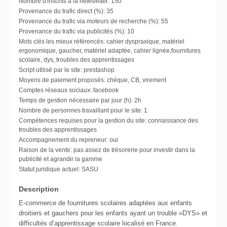
Nombre d'inscrits à la newsletter:
150
Provenance du trafic direct (%):
35
Provenance du trafic via moteurs de recherche (%):
55
Provenance du trafic via publicités (%):
10
Mots clés les mieux référencés:
cahier dyspraxique, matériel
ergonomique, gaucher, matériel adaptée, cahier lignée,fournitures
scolaire, dys, troubles des apprentissages
Script utilisé par le site:
prestashop
Moyens de paiement proposés:
chèque, CB, virement
Comptes réseaux sociaux:
facebook
Temps de gestion nécessaire par jour (h):
2h
Nombre de personnes travaillant pour le site:
1
Compétences requises pour la gestion du site:
connaissance des
troubles des apprentissages
Accompagnement du repreneur:
oui
Raison de la vente:
pas assez de trésorerie pour investir dans la
publicité et agrandir la gamme
Statut juridique actuel:
SASU
Description
E-commerce de fournitures scolaires adaptées aux enfants
droitiers et gauchers pour les enfants ayant un trouble «DYS» et
difficultés d’apprentissage scolaire localisé en France.