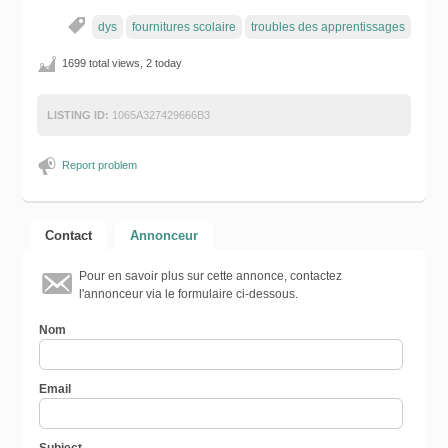
dys
fournitures scolaire
troubles des apprentissages
1699 total views, 2 today
LISTING ID:
1065A327429666B3
Report problem
Contact
Annonceur
Pour en savoir plus sur cette annonce, contactez
l'annonceur via le formulaire ci-dessous.
Nom
Email
Subject