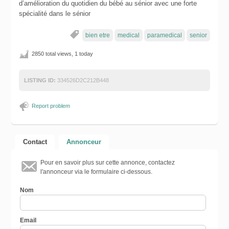
d’amélioration du quotidien du bébé au sénior avec une forte
spécialité dans le sénior
bien etre
medical
paramedical
senior
2850 total views, 1 today
LISTING ID:
334526D2C212B448
Report problem
Contact
Annonceur
Pour en savoir plus sur cette annonce, contactez
l'annonceur via le formulaire ci-dessous.
Nom
Email