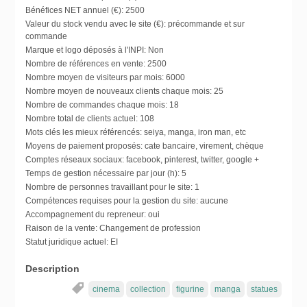
Bénéfices NET annuel (€):
2500
Valeur du stock vendu avec le site (€):
précommande et sur
commande
Marque et logo déposés à l'INPI:
Non
Nombre de références en vente:
2500
Nombre moyen de visiteurs par mois:
6000
Nombre moyen de nouveaux clients chaque mois:
25
Nombre de commandes chaque mois:
18
Nombre total de clients actuel:
108
Mots clés les mieux référencés:
seiya, manga, iron man, etc
Moyens de paiement proposés:
cate bancaire, virement, chèque
Comptes réseaux sociaux:
facebook, pinterest, twitter, google +
Temps de gestion nécessaire par jour (h):
5
Nombre de personnes travaillant pour le site:
1
Compétences requises pour la gestion du site:
aucune
Accompagnement du repreneur:
oui
Raison de la vente:
Changement de profession
Statut juridique actuel:
EI
Description
cinema
collection
figurine
manga
statues