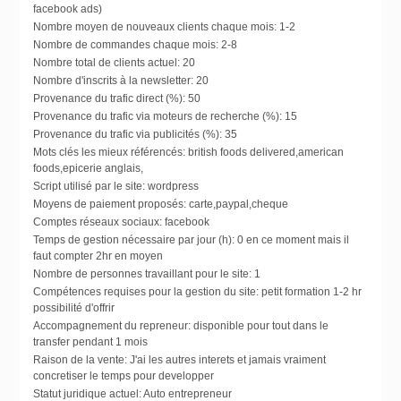
facebook ads)
Nombre moyen de nouveaux clients chaque mois:
1-2
Nombre de commandes chaque mois:
2-8
Nombre total de clients actuel:
20
Nombre d'inscrits à la newsletter:
20
Provenance du trafic direct (%):
50
Provenance du trafic via moteurs de recherche (%):
15
Provenance du trafic via publicités (%):
35
Mots clés les mieux référencés:
british foods delivered,american
foods,epicerie anglais,
Script utilisé par le site:
wordpress
Moyens de paiement proposés:
carte,paypal,cheque
Comptes réseaux sociaux:
facebook
Temps de gestion nécessaire par jour (h):
0 en ce moment mais il
faut compter 2hr en moyen
Nombre de personnes travaillant pour le site:
1
Compétences requises pour la gestion du site:
petit formation 1-2 hr
possibilité d'offrir
Accompagnement du repreneur:
disponible pour tout dans le
transfer pendant 1 mois
Raison de la vente:
J'ai les autres interets et jamais vraiment
concretiser le temps pour developper
Statut juridique actuel:
Auto entrepreneur