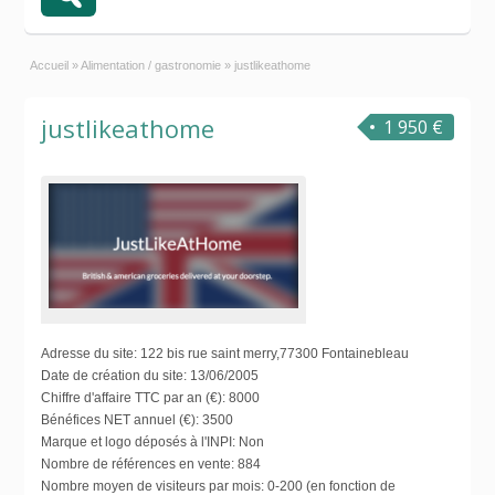
Accueil
»
Alimentation / gastronomie
»
justlikeathome
justlikeathome
1 950 €
Adresse du site:
122 bis rue saint merry,77300 Fontainebleau
Date de création du site:
13/06/2005
Chiffre d'affaire TTC par an (€):
8000
Bénéfices NET annuel (€):
3500
Marque et logo déposés à l'INPI:
Non
Nombre de références en vente:
884
Nombre moyen de visiteurs par mois:
0-200 (en fonction de