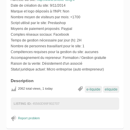
Date de création du site:
9/11/2014
Marque et logo déposés à l'INPI:
Non
Nombre moyen de visiteurs par mois:
+1700
Script utilisé par le site:
Prestashop
Moyens de paiement proposés:
Paypal
Comptes réseaux sociaux:
Facebook
Temps de gestion nécessaire par jour (h):
2H
Nombre de personnes travaillant pour le site:
1
Compétences requises pour la gestion du site:
aucunes
Accompagnement du repreneur:
Formation / Gestion gratuite
Raison de la vente:
Désistement d'un associé
Statut juridique actuel:
Micro entreprise (auto entrepreneur)
Description
2062 total views, 1 today
e-liquide
eliquide
LISTING ID:
45560D99F802707
Report problem