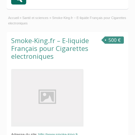
Accueil
»
Santé et sciences
»
Smoke-King.fr – E-liquide Français pour Cigarettes
electroniques
Smoke-King.fr – E-liquide
500 €
Français pour Cigarettes
electroniques
Adresse du site:
http://www.smoke-king.fr