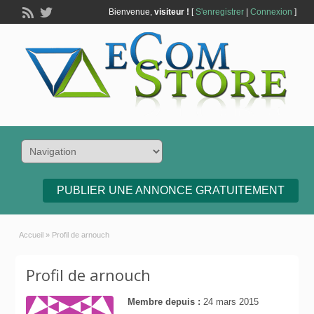
Bienvenue,
visiteur !
[
S'enregistrer
|
Connexion
]
PUBLIER UNE ANNONCE GRATUITEMENT
Accueil
»
Profil de arnouch
Profil de arnouch
Membre depuis :
24 mars 2015