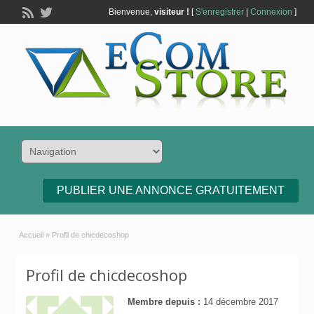
Bienvenue,
visiteur !
[
S'enregistrer
|
Connexion
]
PUBLIER UNE ANNONCE GRATUITEMENT
Accueil
»
Profil de chicdecoshop
Profil de chicdecoshop
Membre depuis :
14 décembre 2017