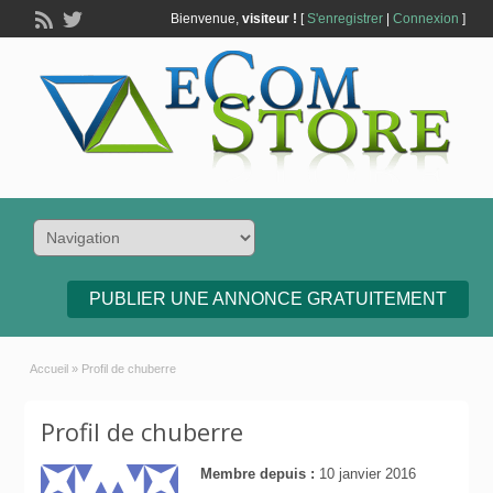
Bienvenue,
visiteur !
[
S'enregistrer
|
Connexion
]
PUBLIER UNE ANNONCE GRATUITEMENT
Accueil
»
Profil de chuberre
Profil de chuberre
Membre depuis :
10 janvier 2016