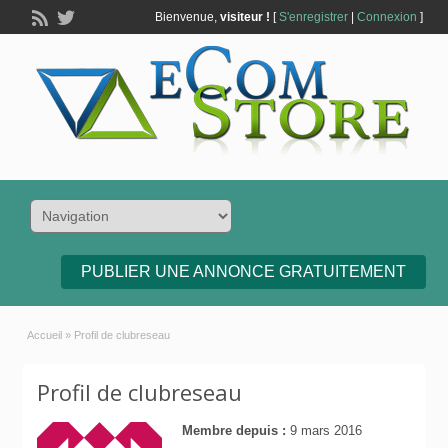
Bienvenue,
visiteur !
[
S'enregistrer
|
Connexion
]
PUBLIER UNE ANNONCE GRATUITEMENT
Accueil
»
Profil de clubreseau
Profil de clubreseau
Membre depuis :
9 mars 2016