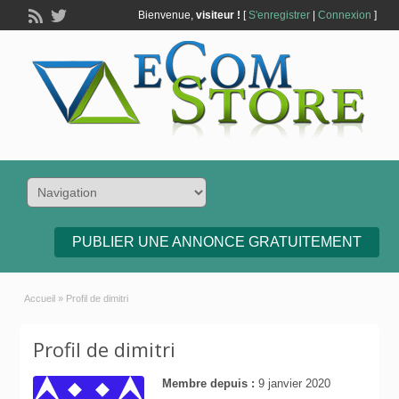
Bienvenue,
visiteur !
[
S'enregistrer
|
Connexion
]
PUBLIER UNE ANNONCE GRATUITEMENT
Accueil
»
Profil de dimitri
Profil de dimitri
Membre depuis :
9 janvier 2020