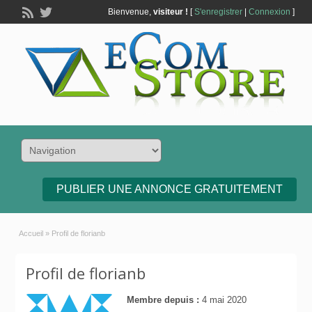
Bienvenue,
visiteur !
[
S'enregistrer
|
Connexion
]
PUBLIER UNE ANNONCE GRATUITEMENT
Accueil
»
Profil de florianb
Profil de florianb
Membre depuis :
4 mai 2020