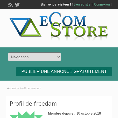
Bienvenue,
visiteur !
[
S'enregistrer
|
Connexion
]
PUBLIER UNE ANNONCE GRATUITEMENT
Accueil
»
Profil de freedam
Profil de freedam
Membre depuis :
10 octobre 2018