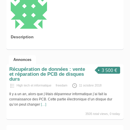
Description
Annonces
Récupération de données : vente
3 500 €
et réparation de PCB de disques
durs
High tech et informatique
freedam
11 octobre 2018
Il y a un an, alors que j’étais dépanneur informatique j’ai fait la
connaissance des PCB. Cette partie électronique d’un disque dur
qu’on peut changer
[…]
3505 total views, 0 today