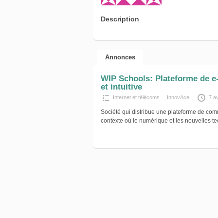
Description
Annonces
WIP Schools: Plateforme de e
et intuitive
Internet et télécoms
InnovAce
7 av
Société qui distribue une plateforme de co
contexte où le numérique et les nouvelles t