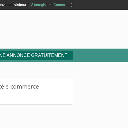
envenue,
visiteur !
[
S'enregistrer
|
Connexion
]
UNE ANNONCE GRATUITEMENT
ité e-commerce