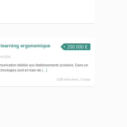
-learning ergonomique
200 000 €
ril 2016
mmunication dédiée aux établissements scolaires. Dans un
echnologies sont en train de
[…]
2188 total views, 2 today