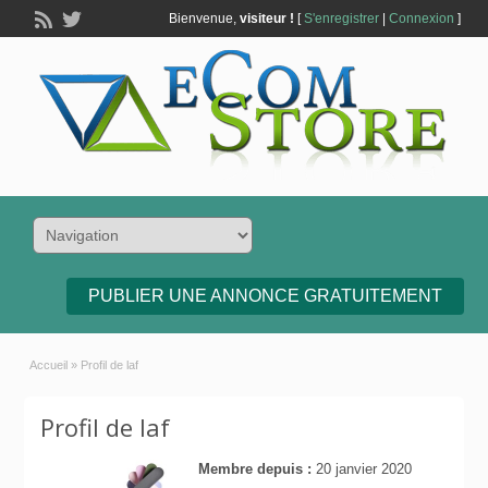
Bienvenue,
visiteur !
[
S'enregistrer
|
Connexion
]
PUBLIER UNE ANNONCE GRATUITEMENT
Accueil
»
Profil de laf
Profil de laf
Membre depuis :
20 janvier 2020