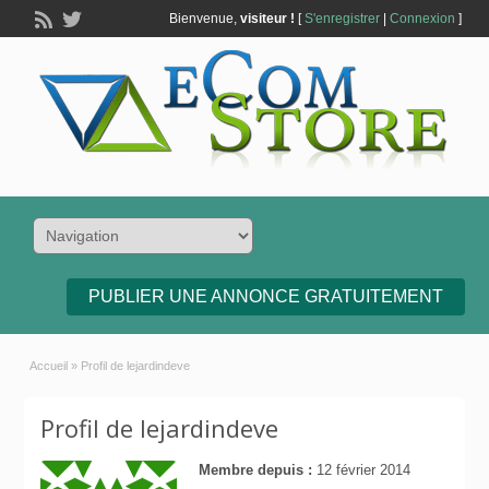
Bienvenue,
visiteur !
[
S'enregistrer
|
Connexion
]
PUBLIER UNE ANNONCE GRATUITEMENT
Accueil
»
Profil de lejardindeve
Profil de lejardindeve
Membre depuis :
12 février 2014