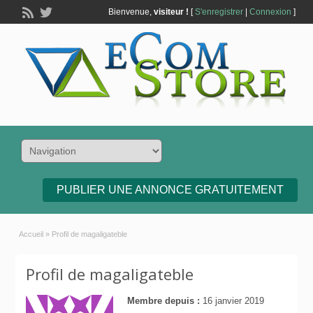
Bienvenue,
visiteur !
[
S'enregistrer
|
Connexion
]
PUBLIER UNE ANNONCE GRATUITEMENT
Accueil
»
Profil de magaligateble
Profil de magaligateble
Membre depuis :
16 janvier 2019