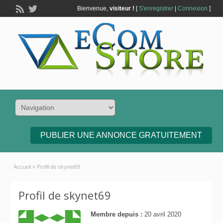
Bienvenue,
visiteur !
[
S'enregistrer
|
Connexion
]
PUBLIER UNE ANNONCE GRATUITEMENT
Accueil
»
Profil de skynet69
Profil de skynet69
Membre depuis :
20 avril 2020