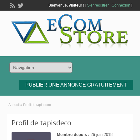
Bienvenue,
visiteur !
[
S'enregistrer
|
Connexion
]
PUBLIER UNE ANNONCE GRATUITEMENT
Accueil
»
Profil de tapisdeco
Profil de tapisdeco
Membre depuis :
26 juin 2018