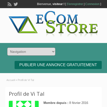
Bienvenue,
visiteur !
[
S'enregistrer
|
Connexion
]
PUBLIER UNE ANNONCE GRATUITEMENT
Accueil
»
Profil de Vi Tal
Profil de Vi Tal
Membre depuis :
8 février 2016