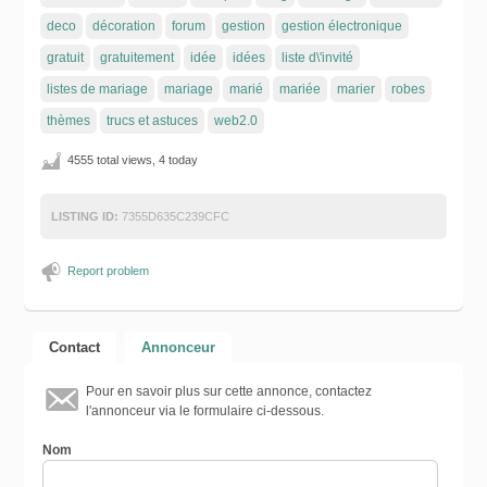
deco
décoration
forum
gestion
gestion électronique
gratuit
gratuitement
idée
idées
liste d\'invité
listes de mariage
mariage
marié
mariée
marier
robes
thèmes
trucs et astuces
web2.0
4555 total views, 4 today
LISTING ID:
7355D635C239CFC
Report problem
Contact
Annonceur
Pour en savoir plus sur cette annonce, contactez
l'annonceur via le formulaire ci-dessous.
Nom