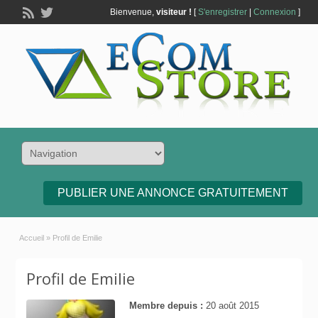
Bienvenue,
visiteur !
[
S'enregistrer
|
Connexion
]
PUBLIER UNE ANNONCE GRATUITEMENT
Accueil
»
Profil de Emilie
Profil de Emilie
Membre depuis :
20 août 2015