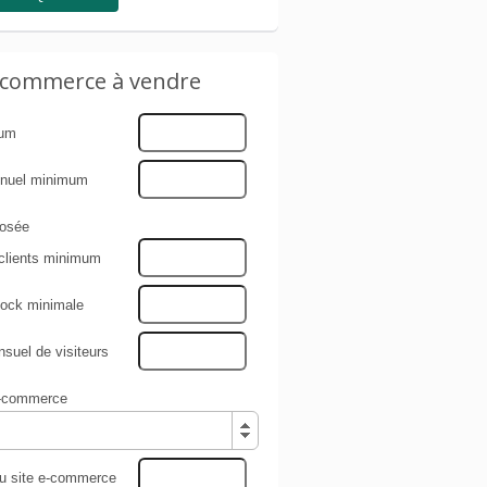
e-commerce à vendre
mum
nnuel minimum
osée
clients minimum
tock minimale
uel de visiteurs
e-commerce
du site e-commerce