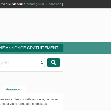
envenue,
visiteur !
[
S'enregistrer
|
Connexion
]
UNE ANNONCE GRATUITEMENT
 jardin
Annonceur
 en savoir plus sur cette annonce, contactez
onceur via le formulaire ci-dessous.