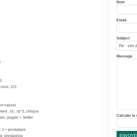
Nom
Email
Subject
Message
0
0
 mois:
331
t naturel
ment , cb , cb*3, chèque
Calculer la
am, goggle +, twitter
:
2 + prestataire
e:
prestashop