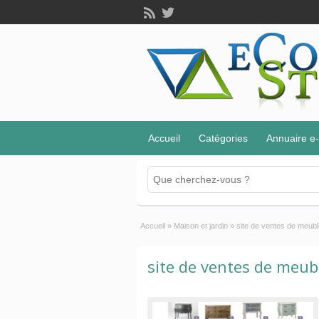
Accueil
Catégories
Annuaire 
Accueil
»
Maison et jardin
»
site de ventes de meubl
site de ventes de meub