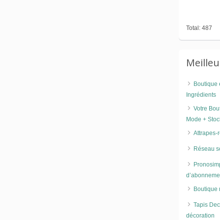
Total: 487
Meille
Boutique e
Ingrédients
Votre Bou
Mode + Stoc
Attrapes-
Réseau so
Pronosimp
d’abonneme
Boutique m
Tapis Deco
décoration