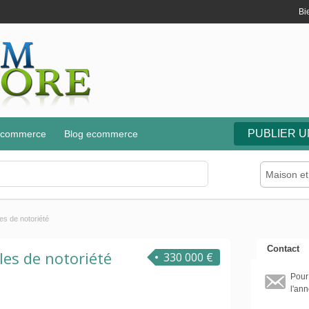
Bi
PUBLIER 
e-commerce
Blog ecommerce
Maison et
es de notoriété
Contact
les de notoriété
330 000 €
Pour
l'ann