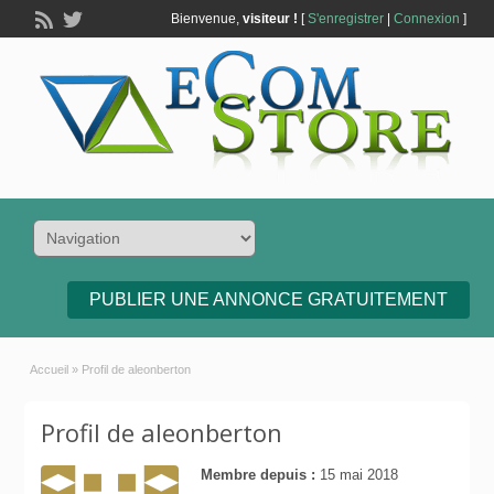
Bienvenue,
visiteur !
[
S'enregistrer
|
Connexion
]
PUBLIER UNE ANNONCE GRATUITEMENT
Accueil
»
Profil de aleonberton
Profil de aleonberton
Membre depuis :
15 mai 2018