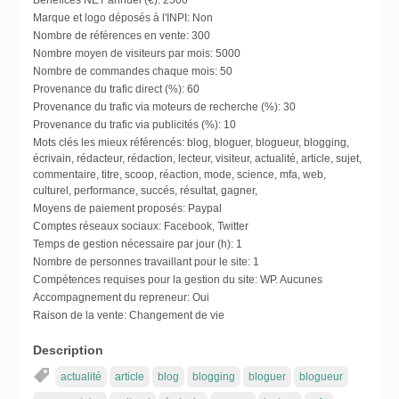
Bénéfices NET annuel (€):
2500
Marque et logo déposés à l'INPI:
Non
Nombre de références en vente:
300
Nombre moyen de visiteurs par mois:
5000
Nombre de commandes chaque mois:
50
Provenance du trafic direct (%):
60
Provenance du trafic via moteurs de recherche (%):
30
Provenance du trafic via publicités (%):
10
Mots clés les mieux référencés:
blog, bloguer, blogueur, blogging,
écrivain, rédacteur, rédaction, lecteur, visiteur, actualité, article, sujet,
commentaire, titre, scoop, réaction, mode, science, mfa, web,
culturel, performance, succés, résultat, gagner,
Moyens de paiement proposés:
Paypal
Comptes réseaux sociaux:
Facebook, Twitter
Temps de gestion nécessaire par jour (h):
1
Nombre de personnes travaillant pour le site:
1
Compétences requises pour la gestion du site:
WP. Aucunes
Accompagnement du repreneur:
Oui
Raison de la vente:
Changement de vie
Description
actualité
article
blog
blogging
bloguer
blogueur