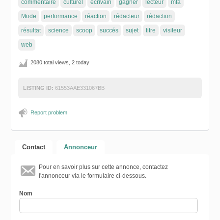
commentaire
culturel
écrivain
gagner
lecteur
mfa
Mode
performance
réaction
rédacteur
rédaction
résultat
science
scoop
succés
sujet
titre
visiteur
web
2080 total views, 2 today
LISTING ID:
61553AAE331067BB
Report problem
Contact
Annonceur
Pour en savoir plus sur cette annonce, contactez
l'annonceur via le formulaire ci-dessous.
Nom