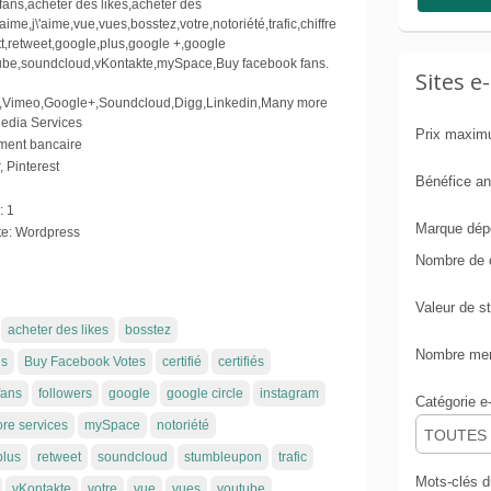
fans,acheter des likes,acheter des
aime,j\'aime,vue,vues,bosstez,votre,notoriété,trafic,chiffre
twett,retweet,google,plus,google +,google
utube,soundcloud,vKontaktе,mySpace,Buy facebook fans.
Sites 
ram,Vimeo,Google+,Soundcloud,Digg,Linkedin,Many more
Media Services
Prix maxi
ment bancaire
, Pinterest
Bénéfice a
:
1
Marque dép
e:
Wordpress
Nombre de 
Valeur de s
acheter des likes
bosstez
Nombre mens
es
Buy Facebook Votes
certifié
certifiés
fans
followers
google
google circle
instagram
Catégorie 
re services
mySpace
notoriété
TOUTES
plus
retweet
soundcloud
stumbleupon
trafic
Mots-clés 
vKontaktе
votre
vue
vues
youtube