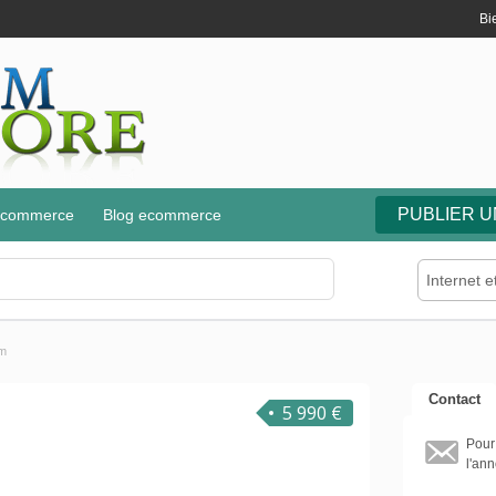
Bi
PUBLIER 
e-commerce
Blog ecommerce
Internet e
om
Contact
5 990 €
Pour
l'ann