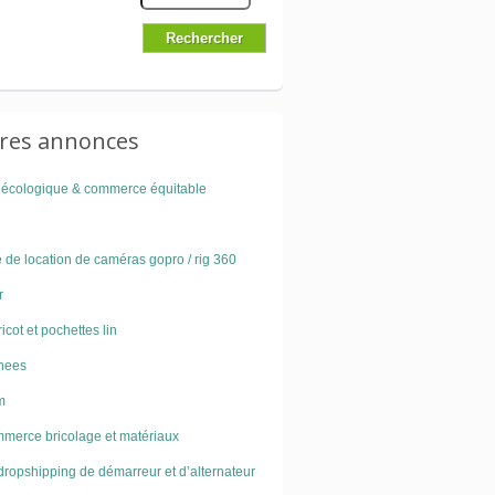
ures annonces
 écologique & commerce équitable
 de location de caméras gopro / rig 360
r
ricot et pochettes lin
nees
m
mmerce bricolage et matériaux
dropshipping de démarreur et d’alternateur