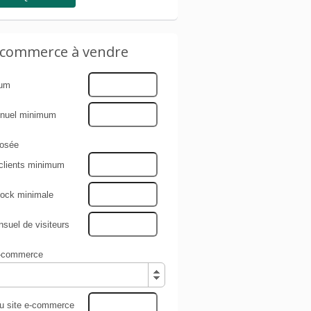
e-commerce à vendre
mum
nnuel minimum
osée
clients minimum
tock minimale
uel de visiteurs
e-commerce
du site e-commerce