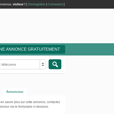
envenue,
visiteur !
[
S'enregistrer
|
Connexion
]
UNE ANNONCE GRATUITEMENT
t télécoms
Annonceur
 en savoir plus sur cette annonce, contactez
onceur via le formulaire ci-dessous.