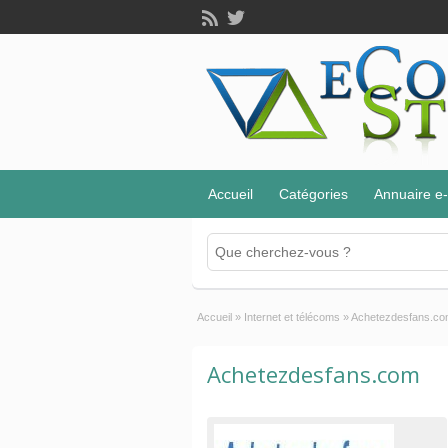
Accueil
Catégories
Annuaire 
Accueil
»
Internet et télécoms
»
Achetezdesfans.c
Achetezdesfans.com