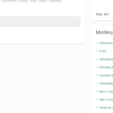
Total: 487
Meille
Vêtement
K-lys
eBoutique
Ethnikka.f
cravates t
Ultimatek
item-z.co
Site e-co
Vente en 