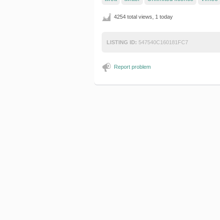
4254 total views, 1 today
LISTING ID:
547540C160181FC7
Report problem