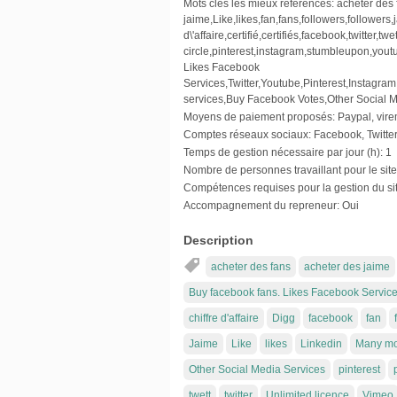
Mots clés les mieux référencés:
acheter des 
jaime,Like,likes,fan,fans,followers,followers,j
d\'affaire,certifié,certifiés,facebook,twitter,
circle,pinterest,instagram,stumbleupon,yo
Likes Facebook
Services,Twitter,Youtube,Pinterest,Instag
services,Buy Facebook Votes,Other Social 
Moyens de paiement proposés:
Paypal, vire
Comptes réseaux sociaux:
Facebook, Twitter
Temps de gestion nécessaire par jour (h):
1
Nombre de personnes travaillant pour le site
Compétences requises pour la gestion du sit
Accompagnement du repreneur:
Oui
Description
acheter des fans
acheter des jaime
Buy facebook fans. Likes Facebook Servic
chiffre d'affaire
Digg
facebook
fan
Jaime
Like
likes
Linkedin
Many mo
Other Social Media Services
pinterest
twett
twitter
Unlimited licence
Vimeo