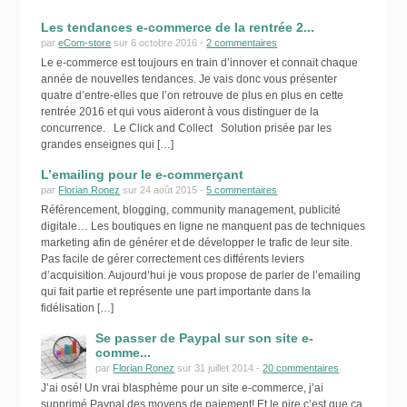
Les tendances e-commerce de la rentrée 2...
par
eCom-store
sur 6 octobre 2016 -
2 commentaires
Le e-commerce est toujours en train d’innover et connait chaque
année de nouvelles tendances. Je vais donc vous présenter
quatre d’entre-elles que l’on retrouve de plus en plus en cette
rentrée 2016 et qui vous aideront à vous distinguer de la
concurrence. Le Click and Collect Solution prisée par les
grandes enseignes qui […]
L’emailing pour le e-commerçant
par
Florian Ronez
sur 24 août 2015 -
5 commentaires
Référencement, blogging, community management, publicité
digitale… Les boutiques en ligne ne manquent pas de techniques
marketing afin de générer et de développer le trafic de leur site.
Pas facile de gérer correctement ces différents leviers
d’acquisition. Aujourd’hui je vous propose de parler de l’emailing
qui fait partie et représente une part importante dans la
fidélisation […]
Se passer de Paypal sur son site e-
comme...
par
Florian Ronez
sur 31 juillet 2014 -
20 commentaires
J’ai osé! Un vrai blasphème pour un site e-commerce, j’ai
supprimé Paypal des moyens de paiement! Et le pire c’est que ça