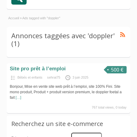
Accueil
»
Ads tagged with "doppler"
Annonces taggées avec 'doppler'
(1)
Site pro prêt à l’emploi
500 €
Bébés et enfants
sehrat75
3 juin 2025
Bonjour, Mise en vente site web prêt à l’emploi, site 100% Fini. Site
mono produit, Produit + produit version premium, le doppler foetal a
fait
[…]
767 total views, 0 today
Recherchez un site e-commerce