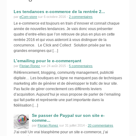
Les tendances e-commerce de la rentrée 2...
par
eCom-store
sur 6 octobre 2016 -
2 commentaires
Le e-commerce est toujours en train d’innover et connait chaque
année de nouvelles tendances. Je vais donc vous présenter
quatre d’entre-elles que l’on retrouve de plus en plus en cette
rentrée 2016 et qui vous aideront à vous distinguer de la
concurrence. Le Click and Collect Solution prisée par les
grandes enseignes qui […]
L’emailing pour le e-commerçant
par
Florian Ronez
sur 24 août 2015 -
5 commentaires
Référencement, blogging, community management, publicité
digitale… Les boutiques en ligne ne manquent pas de techniques
marketing afin de générer et de développer le trafic de leur site.
Pas facile de gérer correctement ces différents leviers
d’acquisition. Aujourd’hui je vous propose de parler de l’emailing
qui fait partie et représente une part importante dans la
fidélisation […]
Se passer de Paypal sur son site e-
comme...
par
Florian Ronez
sur 31 juillet 2014 -
20 commentaires
J’ai osé! Un vrai blasphème pour un site e-commerce, j’ai