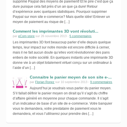
supprimé Paypal des moyens de paiement! Et le pire c’est que ça
dure puisque cela fait près d’un an que ça dure! Retour
d’expérience avec quelques statistiques. Pourquoi supprimer
Paypal sur mon site e-commerce? Mais quelle idée! Enlever un
moyen de paiement au risque de […]
Comment les imprimantes 3D vont révoluti...
par
eCom-store
sur 26 novembre 2013 -
5 commentaires
Les imprimantes 3D font beaucoup parler d’elle depuis quelque
temps, leur impact sur notre monde est encore difficile à cerner,
mais il ne fait aucun doute qu’elles vont révolutionner des pans
entiers de notre société. En quelques instants une imprimante 3D
donne vie à un objet totalement virtuel conçu sur un ordinateur à
l’aide d’un […]
Connaitre le panier moyen de son site e-...
par
Florian Ronez
sur 10 septembre 2013 -
9 commentaires
Aujourd’hui je voudrais vous parler du panier moyen.
S’il fallait définir le panier moyen on dirait qu’il s’agit du chiffre
d’affaire généré en moyenne pour chaque commande. Il s’agit
d’un indicateur de base d’un site de e-commerce. Votre banquier
vous le demandera, votre prestataire de paiement vous le
demandera, et vous l’utiliserez pour prendre des […]