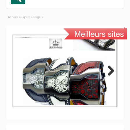
Accueil
»
Bijoux
»
Page 2