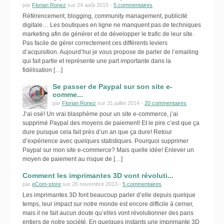
par
Florian Ronez
sur 24 août 2015 -
5 commentaires
Référencement, blogging, community management, publicité
digitale… Les boutiques en ligne ne manquent pas de techniques
marketing afin de générer et de développer le trafic de leur site.
Pas facile de gérer correctement ces différents leviers
d’acquisition. Aujourd’hui je vous propose de parler de l’emailing
qui fait partie et représente une part importante dans la
fidélisation […]
Se passer de Paypal sur son site e-
comme...
par
Florian Ronez
sur 31 juillet 2014 -
20 commentaires
J’ai osé! Un vrai blasphème pour un site e-commerce, j’ai
supprimé Paypal des moyens de paiement! Et le pire c’est que ça
dure puisque cela fait près d’un an que ça dure! Retour
d’expérience avec quelques statistiques. Pourquoi supprimer
Paypal sur mon site e-commerce? Mais quelle idée! Enlever un
moyen de paiement au risque de […]
Comment les imprimantes 3D vont révoluti...
par
eCom-store
sur 26 novembre 2013 -
5 commentaires
Les imprimantes 3D font beaucoup parler d’elle depuis quelque
temps, leur impact sur notre monde est encore difficile à cerner,
mais il ne fait aucun doute qu’elles vont révolutionner des pans
entiers de notre société. En quelques instants une imprimante 3D