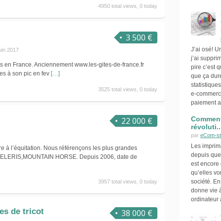
4950 total views, 0 today
3 500 €
J’ai osé! 
uin 2017
j’ai suppr
es en France. Anciennement www.les-gites-de-france.fr
pire c’est 
es à son pic en fev
[…]
que ça dur
statistique
3525 total views, 0 today
e-commerce
paiement a
Comment 
22 000 €
révoluti..
par
eCom-st
Les imprim
re à l’équitation. Nous référençons les plus grandes
depuis que
LERIS,MOUNTAIN HORSE. Depuis 2006, date de
est encore d
qu’elles vo
société. E
3957 total views, 0 today
donne vie à
ordinateur 
es de tricot
38 000 €