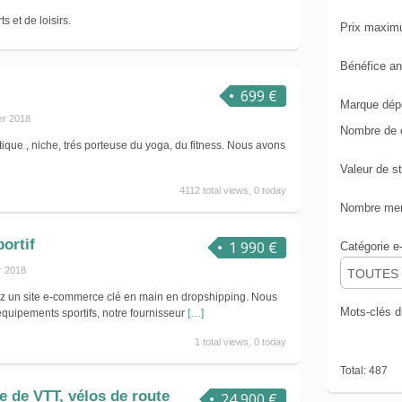
s et de loisirs.
Prix maxi
Bénéfice a
699 €
Marque dép
er 2018
Nombre de 
ique , niche, trés porteuse du yoga, du fitness. Nous avons
Valeur de s
4112 total views, 0 today
Nombre mens
ortif
1 990 €
Catégorie 
r 2018
TOUTES
z un site e-commerce clé en main en dropshipping. Nous
Mots-clés 
équipements sportifs, notre fournisseur
[…]
1 total views, 0 today
Total: 487
 de VTT, vélos de route
24 900 €