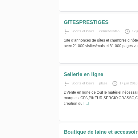
GITESPRESTIGES
Sports et loisirs
celinebatistan
12 j
Site d’annonces de gîtes et chambres d’hôt
avec 21 000 visites/mois et 81 000 pages vu
Sellerie en ligne
Sports et loisirs
plaza
17 juin 2016
DVente en ligne de tout le matériel nécessai
marques: GPA,PIKEUR,SERGIO GRASSO,CE
création du
[…]
Boutique de laine et accessoir