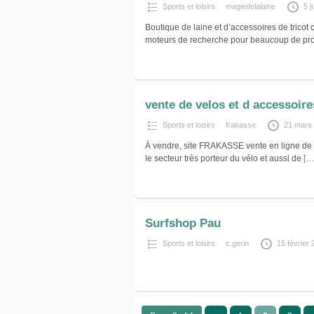
Sports et loisirs
magiedelalaine
5 j
Boutique de laine et d’accessoires de tricot
moteurs de recherche pour beaucoup de prod
vente de velos et d accessoire
Sports et loisirs
frakasse
21 mars
À vendre, site FRAKASSE vente en ligne de v
le secteur très porteur du vélo et aussi de
[…
Surfshop Pau
Sports et loisirs
c.gerin
15 février