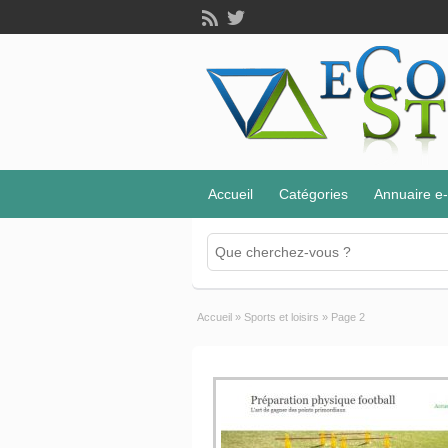
Accueil
Catégories
Annuaire 
Accueil
»
Sports et loisirs
»
Page 2
Prépa physique du footballeur
Sports et loisirs
jaginho
19 septembre 2017