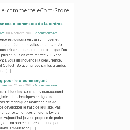
g e-commerce eCom-Store
ances e-commerce de la rentrée
ore
sur 6 octobre 2016 -
2 commentaires
ce est toujours en train d’innover et
aque année de nouvelles tendances. Je
ous présenter quatre d’entre-elles que l’on
 plus en plus en cette rentrée 2016 et qui
ont à vous distinguer de la concurrence.
d Collect Solution prisée par les grandes
qui […]
ng pour le e-commerçant
Ronez
sur 24 août 2015 -
5 commentaires
ment, blogging, community management,
igitale… Les boutiques en ligne ne
as de techniques marketing afin de
de développer le trafic de leur site. Pas
érer correctement ces différents leviers
on. Aujourd’hui je vous propose de parler
ng qui fait partie et représente une part
dans la fidélisation […]