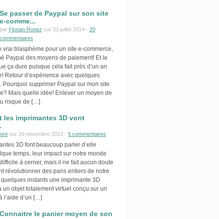
Se passer de Paypal sur son site
e-comme...
par
Florian Ronez
sur 31 juillet 2014 -
20
commentaires
Un vrai blasphème pour un site e-commerce,
imé Paypal des moyens de paiement! Et le
que ça dure puisque cela fait près d’un an
e! Retour d’expérience avec quelques
s. Pourquoi supprimer Paypal sur mon site
? Mais quelle idée! Enlever un moyen de
u risque de […]
les imprimantes 3D vont
.
ore
sur 26 novembre 2013 -
5 commentaires
antes 3D font beaucoup parler d’elle
lque temps, leur impact sur notre monde
ifficile à cerner, mais il ne fait aucun doute
nt révolutionner des pans entiers de notre
n quelques instants une imprimante 3D
 un objet totalement virtuel conçu sur un
à l’aide d’un […]
Connaitre le panier moyen de son