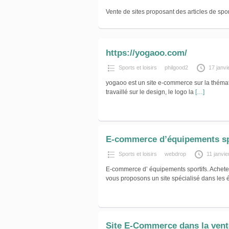
Vente de sites proposant des articles de sport
https://yogaoo.com/
Sports et loisirs
philgood2
17 janvi
yogaoo est un site e-commerce sur la thémat
travaillé sur le design, le logo la
[…]
E-commerce d’équipements sp
Sports et loisirs
webdrop
11 janvie
E-commerce d’ équipements sportifs. Achete
vous proposons un site spécialisé dans les 
Site E-Commerce dans la vente