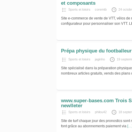
et composants
Sports et loisirs
coremtb
24 octob
Site e-commerce de vente de VTT, vélos de r
configurateur pour personnaliser son VTT. L
Prépa physique du footballeur
Sports et loisirs
jaginho
19 septem
Site spécialisé dans la préparation physiqu
nombreux articles gratuits, vends des plans
www.super-bases.com Trois Si
newlleter
Sports et loisirs
philou42
18 septe
Site de turf chaque jour des pronostics sont m
font grâce au abonnements paiement via
[…