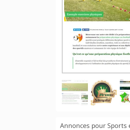
Site spécialisé dans la préparation physique du footballeur
amateur, prepa-physique.net propose de nombreux articles
gratuits, vends des plans clé en main qui génère un CA
[…]
15 000 
DÉCOUVRIR »
Annonces pour Sports et