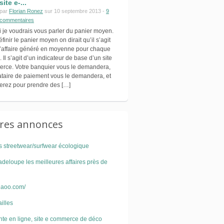
site e-...
par
Florian Ronez
sur 10 septembre 2013 -
9
commentaires
 je voudrais vous parler du panier moyen.
 définir le panier moyen on dirait qu’il s’agit
 d’affaire généré en moyenne pour chaque
l s’agit d’un indicateur de base d’un site
rce. Votre banquier vous le demandera,
tataire de paiement vous le demandera, et
iserez pour prendre des […]
ures annonces
 streetwear/surfwear écologique
deloupe les meilleures affaires près de
ogaoo.com/
illes
ente en ligne, site e commerce de déco