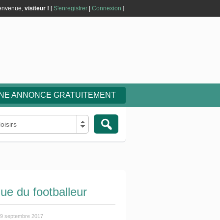
envenue,
visiteur !
[
S'enregistrer
|
Connexion
]
UNE ANNONCE GRATUITEMENT
oisirs
Pronosimple : site de vente de...
Sports et loisirs
vivizridik
9 juin 2020