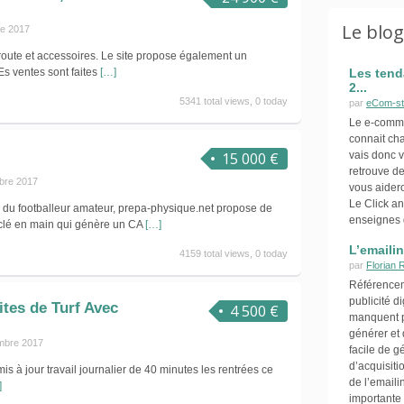
Le blo
re 2017
oute et accessoires. Le site propose également un
Es ventes sont faites
[…]
Les tend
2...
5341 total views, 0 today
par
eCom-st
Le e-commer
connait ch
15 000 €
vais donc v
retrouve de
bre 2017
vous aider
Le Click an
e du footballeur amateur, prepa-physique.net propose de
enseignes 
 clé en main qui génère un CA
[…]
L’emaili
4159 total views, 0 today
par
Florian 
Référence
publicité d
tes de Turf Avec
4 500 €
manquent p
générer et 
mbre 2017
facile de g
d’acquisiti
is à jour travail journalier de 40 minutes les rentrées ce
de l’emaili
]
importante 