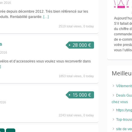
uin 2016
 crée depuis décembre 2012. Très bien référencé sur les
uits. Rentabilité garantie.
[…]
Aujourd’hui
S’il fallait
2519 total views, 0 today
du chiffre
commande. I
de e-comme
s
28 000 €
votre pres
vous l’util
 2016
élos et d’accessoires vous voulez vous reconvertir dans
]
Meille
1853 total views, 0 today
Vêtements
15 000 €
Deals Gua
chez vous
 2016
https://y
2243 total views, 0 today
Top-trouva
site de v