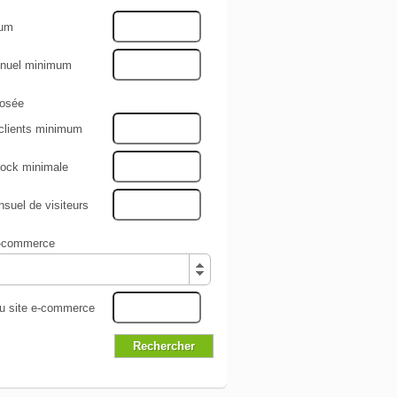
mum
nnuel minimum
osée
clients minimum
tock minimale
uel de visiteurs
e-commerce
du site e-commerce